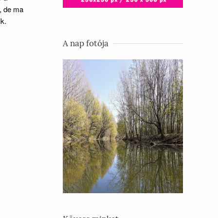
d, de ma
k.
A nap fotója