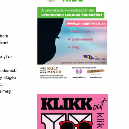
ettem
ránti
unyt az
y
sendesebb
gy időgép
z,
om meg