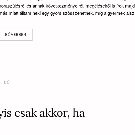
koraszülésről és annak következményeiről, megéléseiről is írok maj
más miatt álltam neki egy gyors szösszenetnek, míg a gyermek alszi
BŐVEBBEN
NŐ
is csak akkor, ha