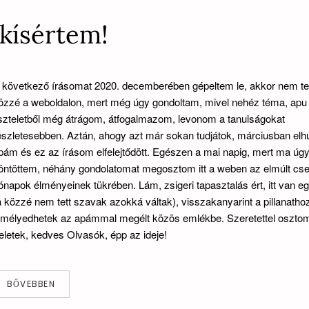
kísértem!
 következő írásomat 2020. decemberében gépeltem le, akkor nem t
özzé a weboldalon, mert még úgy gondoltam, mivel nehéz téma, apu i
iszteletből még átrágom, átfogalmazom, levonom a tanulságokat
észletesebben. Aztán, ahogy azt már sokan tudjátok, márciusban elh
pám és ez az írásom elfelejtődött. Egészen a mai napig, mert ma úg
öntöttem, néhány gondolatomat megosztom itt a weben az elmúlt c
ónapok élményeinek tükrében. Lám, zsigeri tapasztalás ért, itt van e
a közzé nem tett szavak azokká váltak), visszakanyarint a pillanatho
lmélyedhetek az apámmal megélt közös emlékbe. Szeretettel oszt
eletek, kedves Olvasók, épp az ideje!
BŐVEBBEN