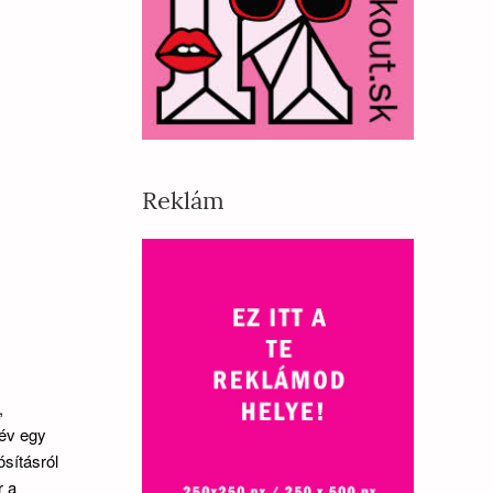
Reklám
,
 év egy
sításról
r a