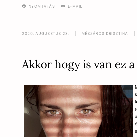
NYOMTATÁS
E-MAIL
2020. AUGUSZTUS 23.
MÉSZÁROS KRISZTINA
Akkor hogy is van ez a
k
f
r
á
é