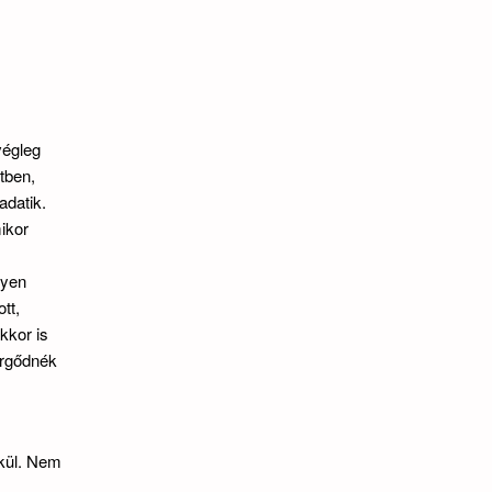
végleg
tben,
adatik.
ikor
lyen
tt,
kkor is
ergődnék
lkül. Nem