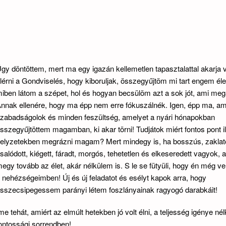
gy döntöttem, mert ma egy igazán kellemetlen tapasztalattal akarja 
lérni a Gondviselés, hogy kiboruljak, összegyűjtöm mi tart engem éle
iben látom a szépet, hol és hogyan becsülöm azt a sok jót, ami meg
nnak ellenére, hogy ma épp nem erre fókuszálnék. Igen, épp ma, am
zabadságolok és minden feszültség, amelyet a nyári hónapokban
sszegyűjtöttem magamban, ki akar törni! Tudjátok miért fontos pont i
elyzetekben megrázni magam? Mert mindegy is, ha bosszús, zaklato
salódott, kiégett, fáradt, morgós, tehetetlen és elkeseredett vagyok, a
egy tovább az élet, akár nélkülem is. S le se fütyüli, hogy én még v
 nehézségeimben! Új és új feladatot és esélyt kapok arra, hogy
sszecsipegessem parányi létem foszlányainak ragyogó darabkáit!
me tehát, amiért az elmúlt hetekben jó volt élni, a teljesség igénye né
ontossági sorrendben!