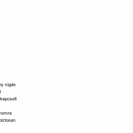
ny rúgás
t
ekapcsolt
onomra
biztosan