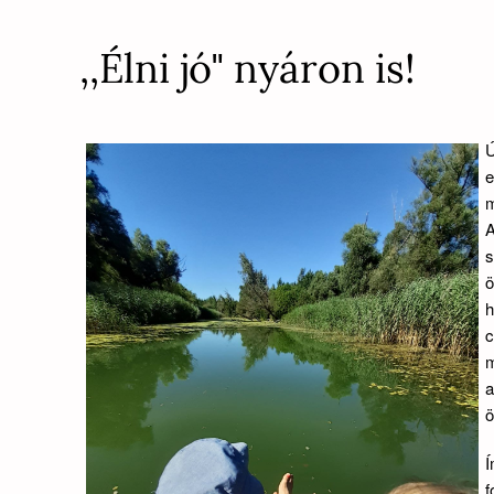
,,Élni jó" nyáron is!
Ú
e
m
A
s
ö
h
c
m
a
ö
Í
f