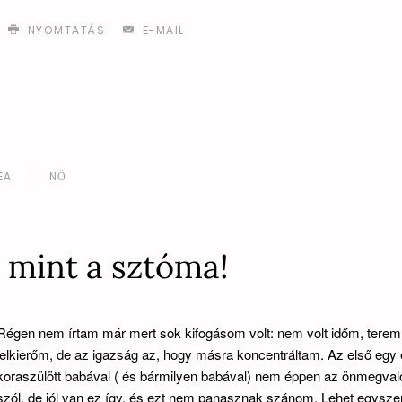
NYOMTATÁS
E-MAIL
EA
NŐ
l, mint a sztóma!
Régen nem írtam már mert sok kifogásom volt: nem volt időm, terem
lelkierőm, de az igazság az, hogy másra koncentráltam. Az első egy
koraszülött babával ( és bármilyen babával) nem éppen az önmegvaló
szól, de jól van ez így, és ezt nem panasznak szánom. Lehet egysze