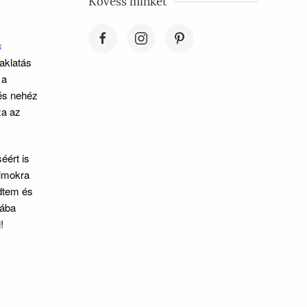
Kövess minket
s
aklatás
 a
 és nehéz
za az
éért is
álmokra
üdtem és
lába
!