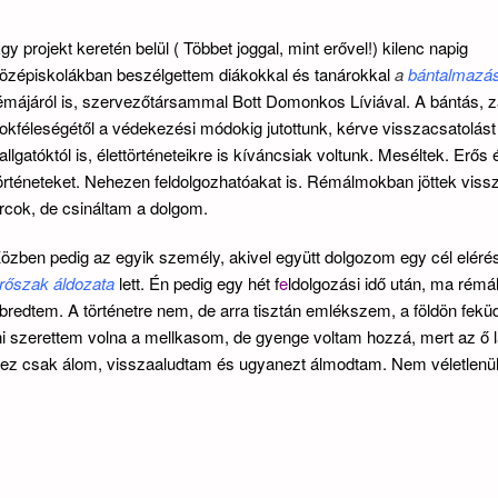
gy projekt keretén belül ( Többet joggal, mint erővel!) kilenc napig
özépiskolákban beszélgettem diákokkal és tanárokkal
a
bántalmazá
émájáról is, szervezőtársammal Bott Domonkos Líviával. A bántás, z
okféleségétől a védekezési módokig jutottunk, kérve visszacsatolást
allgatóktól is, élettörténeteikre is kíváncsiak voltunk. Meséltek. Erős
örténeteket. Nehezen feldolgozhatóakat is. Rémálmokban jöttek viss
rcok, de csináltam a dolgom.
özben pedig az egyik személy, akivel együtt dolgozom egy cél elérés
rőszak áldozata
lett. Én pedig egy hét f
e
ldolgozási idő után, ma rém
bredtem. A történetre nem, de arra tisztán emlékszem, a földön fek
i szerettem volna a mellkasom, de gyenge voltam hozzá, mert az ő 
y ez csak álom, visszaaludtam és ugyanezt álmodtam. Nem véletlenül