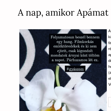
A nap, amikor Apámat 
A
k
t
r
a
d
h
(
e
V