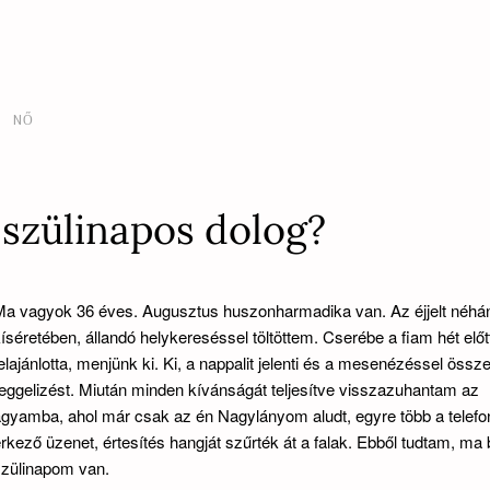
NŐ
 szülinapos dolog?
Ma vagyok 36 éves. Augusztus huszonharmadika van. Az éjjelt néhá
íséretében, állandó helykereséssel töltöttem. Cserébe a fiam hét előt
elajánlotta, menjünk ki. Ki, a nappalit jelenti és a mesenézéssel össz
eggelizést. Miután minden kívánságát teljesítve visszazuhantam az
gyamba, ahol már csak az én Nagylányom aludt, egyre több a telef
rkező üzenet, értesítés hangját szűrték át a falak. Ebből tudtam, ma 
szülinapom van.