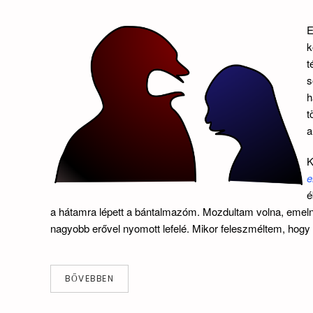
E
k
t
s
h
t
a
K
e
é
a hátamra lépett a bántalmazóm. Mozdultam volna, emeln
nagyobb erővel nyomott lefelé. Mikor feleszméltem, hog
BŐVEBBEN