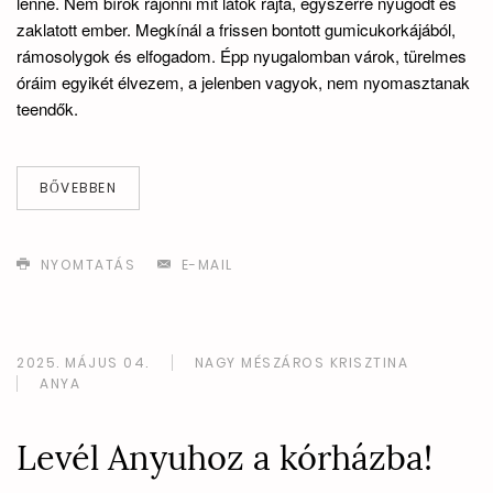
lenne. Nem bírok rájönni mit látok rajta, egyszerre nyugodt és
zaklatott ember. Megkínál a frissen bontott gumicukorkájából,
rámosolygok és elfogadom. Épp nyugalomban várok, türelmes
óráim egyikét élvezem, a jelenben vagyok, nem nyomasztanak
teendők.
BŐVEBBEN
NYOMTATÁS
E-MAIL
2025. MÁJUS 04.
NAGY MÉSZÁROS KRISZTINA
ANYA
Levél Anyuhoz a kórházba!