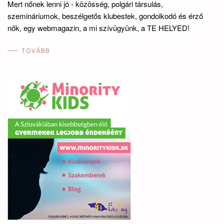
Mert nőnek lenni jó - közösség, polgári társulás,
szemináriumok, beszélgetős klubestek, gondolkodó és érző
nők, egy webmagazin, a mi szívügyünk, a TE HELYED!
TOVÁBB