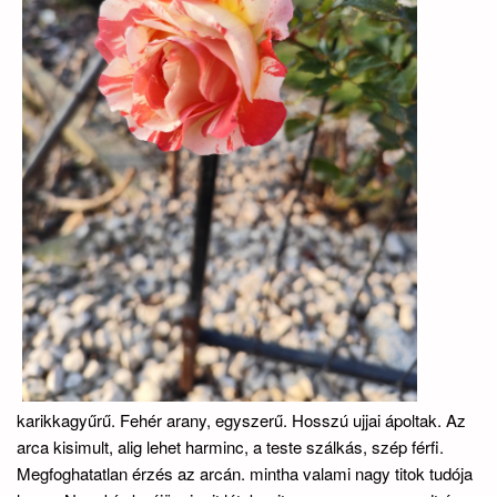
karikkagyűrű. Fehér arany, egyszerű. Hosszú ujjai ápoltak. Az
arca kisimult, alig lehet harminc, a teste szálkás, szép férfi.
Megfoghatatlan érzés az arcán. mintha valami nagy titok tudója