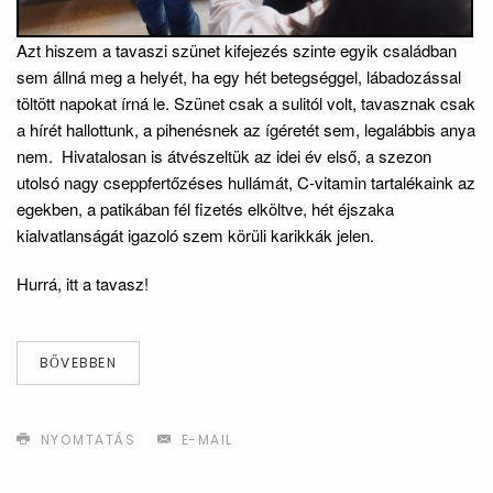
Azt hiszem a tavaszi szünet kifejezés szinte egyik családban
sem állná meg a helyét, ha egy hét betegséggel, lábadozással
töltött napokat írná le. Szünet csak a sulitól volt, tavasznak csak
a hírét hallottunk, a pihenésnek az ígéretét sem, legalábbis anya
nem. Hivatalosan is átvészeltük az idei év első, a szezon
utolsó nagy cseppfertőzéses hullámát, C-vitamin tartalékaink az
egekben, a patikában fél fizetés elköltve, hét éjszaka
kialvatlanságát igazoló szem körüli karikkák jelen.
Hurrá, itt a tavasz!
BŐVEBBEN
NYOMTATÁS
E-MAIL