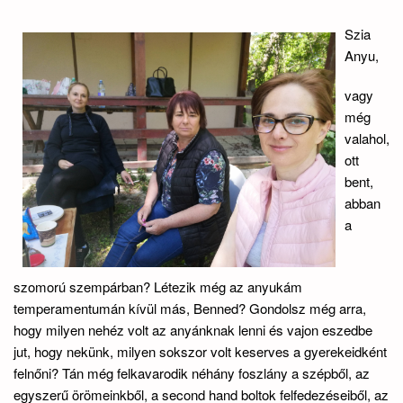
Szia
Anyu,
vagy
még
valahol,
ott
bent,
abban
a
szomorú szempárban? Létezik még az anyukám
temperamentumán kívül más, Benned? Gondolsz még arra,
hogy milyen nehéz volt az anyánknak lenni és vajon eszedbe
jut, hogy nekünk, milyen sokszor volt keserves a gyerekeidként
felnőni? Tán még felkavarodik néhány foszlány a szépből, az
egyszerű örömeinkből, a second hand boltok felfedezéseiből, az