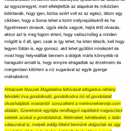
az egyszeregyet, mert elfelejtettük az alapokat és miközben
bólintanák, hogy igen, biztos ezért volt ez az egész, látom egy
cikkben, hogy a Soros tehet a forint mélyrepüléséről és ha
figyelmesen olvasok, úgyis elsős vagyok, hajrá értő olvasás,
akkor azt is meg fogom érteni, hogy valószínűleg a minden
mögött is ő áll, igen, csak is így lehet, ha Isten létezik, kell hogy
legyen Sátán is, egy gonosz, akit lehet gyűlölni mindezért és
most hogy helyreálltak bennem a dolgok máris könnyebb rá
haragudni amiatt is, hogy ennyire elragadtak az érzelmeim és
mérgemben kitörtem a víz sugarával az egyik gyenge
málnabokrot.
Hrbácsek-Noszek Magdaléna felhívását elfogadva néhány
felvidéki írva gondolkodó, gondolkodva író nő gondolatait
olvashatjátok mostantól sorozatként a mertnoneklennijo.com
oldalán. Szeretnénk egyfajta rendhagyó naplóként megosztani
veletek azokat a gondolatokat, félelmeket, kérdéseket, s talán
válaszokat is, melyek eddig főként bennünk dolgoztak és úgy