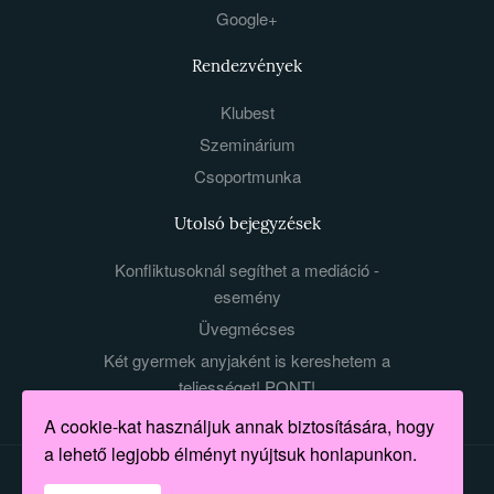
Google+
Rendezvények
Klubest
Szeminárium
Csoportmunka
Utolsó bejegyzések
Konfliktusoknál segíthet a mediáció -
esemény
Üvegmécses
Két gyermek anyjaként is kereshetem a
teljességet! PONT!
A cookie-kat használjuk annak biztosítására, hogy
a lehető legjobb élményt nyújtsuk honlapunkon.
Made with love by Mert nőnek lenni jó. All rights Reserved.