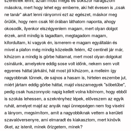
szeretnék lenni, aztán most mégis és sokszor haragszom
másokra, mert hogy lehet egy emberre, aki hét évesen is „csak
ne tanár“ akart lenni rányomni ezt az egészet, máskor meg
örülök, hogy nem csak fél órában láthatom naponta, ahogy
okosodik, ilyenkor elszégyenlem magam, mert olyan dolgot
érzek, amit mindig is tagadtam, megtagadom magam,
kifordultam, ki vagyok én, ismerem-e magam egyáltalán és
mivel a plafon még mindig közeledik felém, 42 centinél jár már,
kihúzom a mindig is görbe hátamat, mert most olyan dolgokat
csinálunk, amelyekre eddig sose volt időnk, nekem sem volt
egyenes háttal járkálni, hát most jól kihúzom, a melleim így
nagyobbnak tűnnek, de sajnos a hasam is, hirtelen eszembe jut,
miért jártam eddig görbe háttal, majd visszamegyek "söbetűbe",
pedig csak huszonnyolc napig kellett volna kibírnom, hogy ebből
is szokás lehessen, a szekrényhez lépek, előveszem az egyik
ruhát, amelyet majd az anyák napi ünnepségen nem fog viselni
a lányom, megsimítom, amit a nagyobbiknak vettem a kerületi
szavalóversenyre, ami elmaradt és kiakasztom, mert kinövik
őket, az istenit, minek őrizgetem, minek?