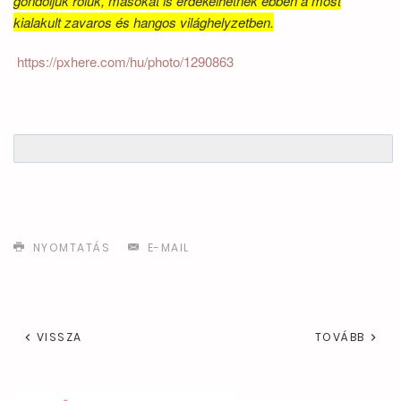
gondoljuk róluk, másokat is érdekelhetnek ebben a most
kialakult zavaros és hangos világhelyzetben.
https://pxhere.com/hu/photo/1290863
NYOMTATÁS
E-MAIL
VISSZA
TOVÁBB