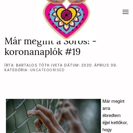
Már megint a Soros! -
koronanaplók #19
ÍRTA: BARTALOS TÓTH IVETA DÁTUM:
2020. ÁPRILIS 09.
KATEGÓRIA:
UNCATEGORISED
Már megint
arra
ébredtem
éjjel kettőkor,
hogy