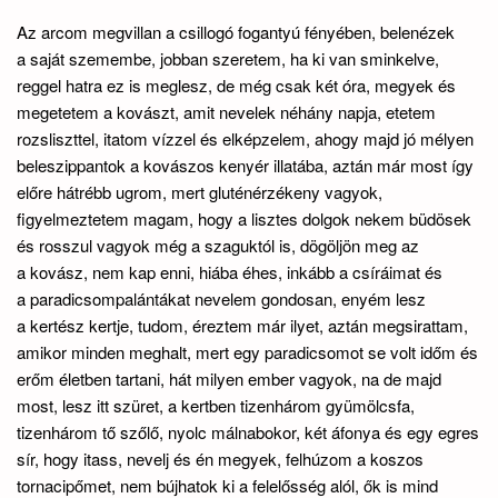
Az arcom megvillan a csillogó fogantyú fényében, belenézek
a saját szemembe, jobban szeretem, ha ki van sminkelve,
reggel hatra ez is meglesz, de még csak két óra, megyek és
megetetem a kovászt, amit nevelek néhány napja, etetem
rozsliszttel, itatom vízzel és elképzelem, ahogy majd jó mélyen
beleszippantok a kovászos kenyér illatába, aztán már most így
előre hátrébb ugrom, mert gluténérzékeny vagyok,
figyelmeztetem magam, hogy a lisztes dolgok nekem büdösek
és rosszul vagyok még a szaguktól is, dögöljön meg az
a kovász, nem kap enni, hiába éhes, inkább a csíráimat és
a paradicsompalántákat nevelem gondosan, enyém lesz
a kertész kertje, tudom, éreztem már ilyet, aztán megsirattam,
amikor minden meghalt, mert egy paradicsomot se volt időm és
erőm életben tartani, hát milyen ember vagyok, na de majd
most, lesz itt szüret, a kertben tizenhárom gyümölcsfa,
tizenhárom tő szőlő, nyolc málnabokor, két áfonya és egy egres
sír, hogy itass, nevelj és én megyek, felhúzom a koszos
tornacipőmet, nem bújhatok ki a felelősség alól, ők is mind