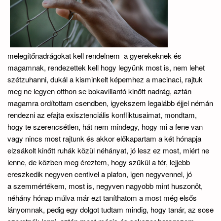
melegítőnadrágokat kell rendelnem a gyerekeknek és
magamnak, rendezettek kell hogy legyünk most is, nem lehet
szétzuhanni, dukál a kisminkelt képemhez a macinaci, rajtuk
meg ne legyen otthon se bokavillantó kinőtt nadrág, aztán
magamra ordítottam csendben, igyekszem legalább éjjel némán
rendezni az efajta exisztenciális konfliktusaimat, mondtam,
hogy te szerencsétlen, hát nem mindegy, hogy mi a fene van
vagy nincs most rajtunk és akkor előkapartam a két hónapja
elzsákolt kinőtt ruhák közül néhányat, jó lesz ez most, miért ne
lenne, de közben meg éreztem, hogy szűkül a tér, lejjebb
ereszkedik negyven centivel a plafon, igen negyvennel, jó
a szemmértékem, most is, negyven nagyobb mint huszonöt,
néhány hónap múlva már ezt taníthatom a most még elsős
lányomnak, pedig egy dolgot tudtam mindig, hogy tanár, az sose