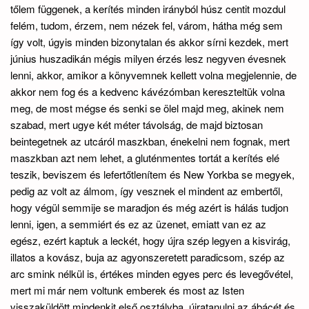
tőlem függenek, a kerítés minden irányból húsz centit mozdul
felém, tudom, érzem, nem nézek fel, várom, hátha még sem
így volt, úgyis minden bizonytalan és akkor sírni kezdek, mert
június huszadikán mégis milyen érzés lesz negyven évesnek
lenni, akkor, amikor a könyvemnek kellett volna megjelennie, de
akkor nem fog és a kedvenc kávézómban kereszteltük volna
meg, de most mégse és senki se ölel majd meg, akinek nem
szabad, mert ugye két méter távolság, de majd biztosan
beintegetnek az utcáról maszkban, énekelni nem fognak, mert
maszkban azt nem lehet, a gluténmentes tortát a kerítés elé
teszik, beviszem és lefertőtlenítem és New Yorkba se megyek,
pedig az volt az álmom, így vesznek el mindent az embertől,
hogy végül semmije se maradjon és még azért is hálás tudjon
lenni, igen, a semmiért és ez az üzenet, emiatt van ez az
egész, ezért kaptuk a leckét, hogy újra szép legyen a kisvirág,
illatos a kovász, buja az agyonszeretett paradicsom, szép az
arc smink nélkül is, értékes minden egyes perc és levegővétel,
mert mi már nem voltunk emberek és most az Isten
visszaküldött mindenkit első osztályba, újratanulni az ábácét és