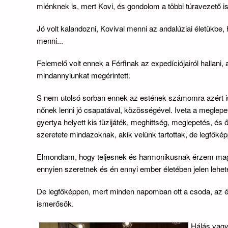
miénknek is, mert Kovi, és gondolom a többi túravezető is
Jó volt kalandozni, Kovival menni az andalúziai életükbe,
menni...
Felemelő volt ennek a Férfinak az expedíciójairól hallan
mindannyiunkat megérintett.
S nem utolsó sorban ennek az estének számomra azért is
nőnek lenni jó csapatával, közösségével. Iveta a meglepet
gyertya helyett kis tüzijáték, meghittség, meglepetés, és 
szeretete mindazoknak, akik velünk tartottak, de legfőkép
Elmondtam, hogy teljesnek és harmonikusnak érzem mag
ennyien szeretnek és én ennyi ember életében jelen lehet
De legfőképpen, mert minden napomban ott a csoda, az él
ismerősök.
Hálás vag