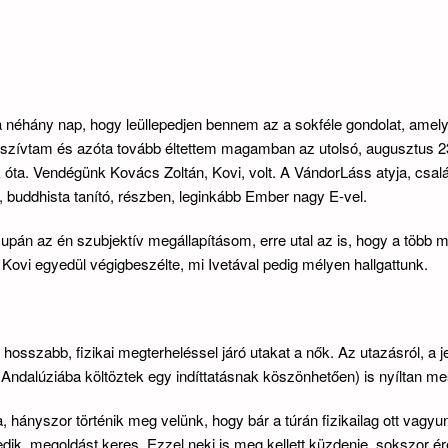
 a néhány nap, hogy leüllepedjen bennem az a sokféle gondolat, amely
zívtam és azóta tovább éltettem magamban az utolsó, augusztus 23
 óta. Vendégünk Kovács Zoltán, Kovi, volt. A VándorLáss atyja, csal
, buddhista tanító, részben, leginkább Ember nagy E-vel.
pán az én szubjektív megállapításom, erre utal az is, hogy a több m
e Kovi egyedül végigbeszélte, mi Ivetával pedig mélyen hallgattunk.
hosszabb, fizikai megterheléssel járó utakat a nők. Az utazásról, a jel
Andalúziába költöztek egy indíttatásnak köszönhetően) is nyíltan mes
tja, hányszor történik meg velünk, hogy bár a túrán fizikailag ott vagyu
dik, megoldást keres. Ezzel neki is meg kellett küzdenie, sokszor ér