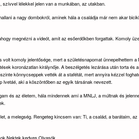
, szívvel lélekkel jelen van a munkában, az utakban.
 hallani a nagy dombokról, aminek hála a családja már nem akar bicikl
i, ahogy megnézni a videót, amit az esőerdőkben forgattak. Komoly üz
 volt komoly jelentősége, mert a születésnapomat ünnepelhettem a 
ések koronázatlan királynője. A beszélgetés lezárása után torta és a
őszinte könnycseppek vették át a stafétát, mert annyira kézzel fogható
p Ivetáé, aki a köszöntőben az egyik társának nevezett.
am és az életem, hála mindennek ami a MNLJ, a múltnak és jelenne
ek.
et, a melegség. Rengeteg kincsem van: Ti, a család, a barátaim, az
yok Nektek kedves Olvasók.