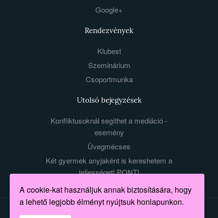
Google+
Rendezvények
Klubest
Szeminárium
Csoportmunka
Utolsó bejegyzések
Konfliktusoknál segíthet a mediáció -
esemény
Üvegmécses
Két gyermek anyjaként is kereshetem a
teljességet! PONT!
A cookie-kat használjuk annak biztosítására, hogy
a lehető legjobb élményt nyújtsuk honlapunkon.
Made with love by Mert nőnek lenni jó. All rights Reserved.