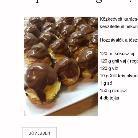
Közkedvelt karácso
készítette el nekün
Hozzávalók a tész
120 ml kókusztej
120 g ghii vaj ( reg
120 g víz
10 g Xilit kristályc
1 g só
150 g rizsliszt
4 db tojás
BŐVEBBEN