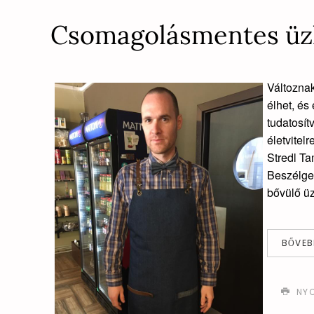
Csomagolásmentes üzl
Változnak
élhet, és
tudatosít
életvitel
Stredl Ta
Beszélget
bővülő üz
BŐVEB
NY