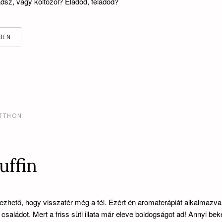
sz, vagy költözöl? Eladod, feladod?
BEN
TTHON
uffin
zhető, hogy visszatér még a tél. Ezért én aromaterápiát alkalmazva
 családot. Mert a friss süti illata már eleve boldogságot ad! Annyi bek