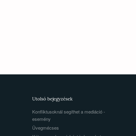
Utolsó bejegyzések
Konfliktusoknál segíthet a mediáció -
esemény
Üvegmécses