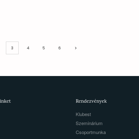
3
4
5
6
inket
Rendezvények
Klubest
Szeminárium
Csoportmunka