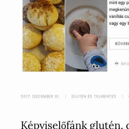
mint egy p
megkenünk 
vaníliás c
vagy egy i
BŐVEB
NYO
2017. DECEMBER 31.
GLUTÉN ÉS TEJMENTES
Képviselőfánk glutén,