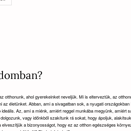
édomban?
 az otthonunk, ahol gyerekeinket neveljük. Mi is elterveztük, az ottho
lni az életünket. Abban, ami a sivagatban sok, a nyugati országokban
 ideális. Az, ami a miénk, amiért reggel munkába megyünk, amiért sa
dolgozunk, vagy időnkből szakítunk rá sokat, hogy ápoljuk, alakítsu
ha elveszítjük a bizonyosságot, hogy ez az otthon egészséges körny