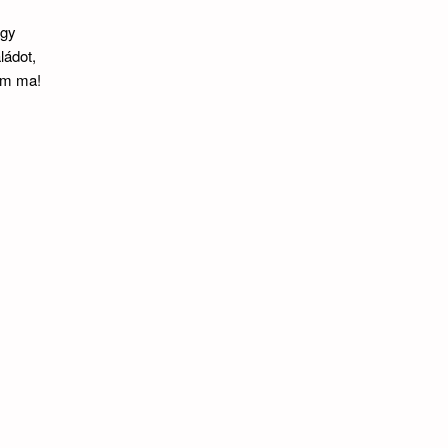
agy
ládot,
tem ma!