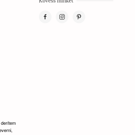
Kövess minket
 derítem
everni,