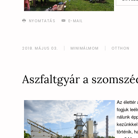
NYOMTATÁS
E-MAIL
2018. MÁJUS 03.
MINIMÁLMOM
OTTHON
Aszfaltgyár a szomsz
Az élettér
fogjuk leé
nálunk épp
kezünkkel 
történik, 