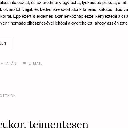
alacsintatésztát, és az eredmény egy puha, lyukacsos piskóta, amit
olvasztott vajjal, és kedvünkre szórhatunk fahéjas, kakaós, diós v
ukorral. Épp ezért is érdemes akár hétköznap ezzel kényeztetni a csa
lyen finomság elkészítésével lekötni a gyerekeket, ahogy azt én tet
BEN
MTATÁS
E-MAIL
OTTHON
 cukor, tejmentesen