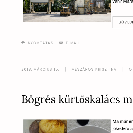
van? Marad
BŐVEB
NYOMTATÁS
E-MAIL
2018. MÁRCIUS 15.
MÉSZÁROS KRISZTINA
O
Bögrés kürtőskalács m
Ma már ére
jókedvre a