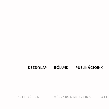
KEZDŐLAP
RÓLUNK
PUBLIKÁCIÓINK
2018. JÚLIUS 11.
MÉSZÁROS KRISZTINA
OTT