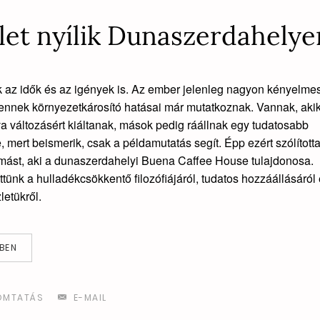
et nyílik Dunaszerdahelye
 az idők és az igények is. Az ember jelenleg nagyon kényelmes
 ennek környezetkárosító hatásai már mutatkoznak. Vannak, akik
va változásért kiáltanak, mások pedig ráállnak egy tudatosabb
re, mert beismerik, csak a példamutatás segít. Épp ezért szólíto
mást, aki a dunaszerdahelyi Buena Caffee House tulajdonosa.
tünk a hulladékcsökkentő filozófiájáról, tudatos hozzáállásáról
letükről.
BEN
OMTATÁS
E-MAIL