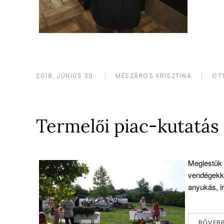
2018. JÚNIUS 30.
MÉSZÁROS KRISZTINA
OT
Termelői piac-kutatás
Meglestük 
vendégekk
anyukás, i
BŐVEB