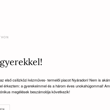
THON
 gyerekkel!
az első csilizközi kézműves- termelői piacot Nyáradon! Nem is akár
el érkeztem: a gyerekeimmel és a három éves unokahúgommal! Am
rónikus megélések beszámolója következik!
BEN