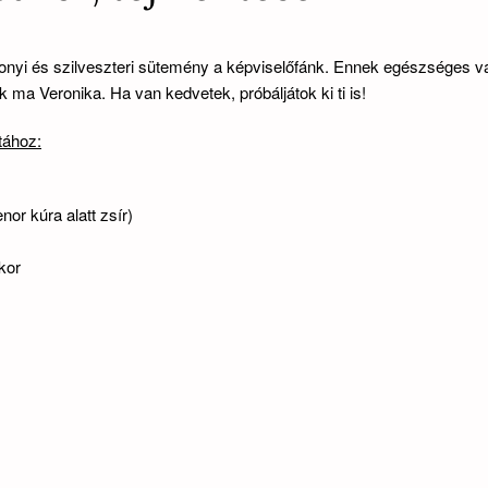
nyi és szilveszteri sütemény a képviselőfánk. Ennek egészséges vá
k ma Veronika. Ha van kedvetek, próbáljátok ki ti is!
tához:
enor kúra alatt zsír)
ukor