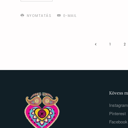
NYOMTATÁS
E-MAIL
1
2
Kövess m
Instagram
Pinterest
Facebook