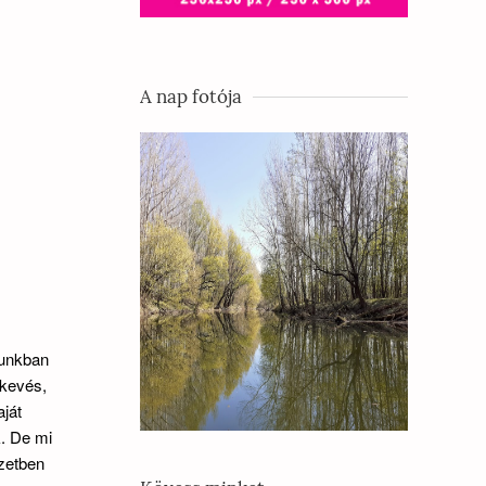
A nap fotója
nunkban
 kevés,
ját
k. De mi
ezetben