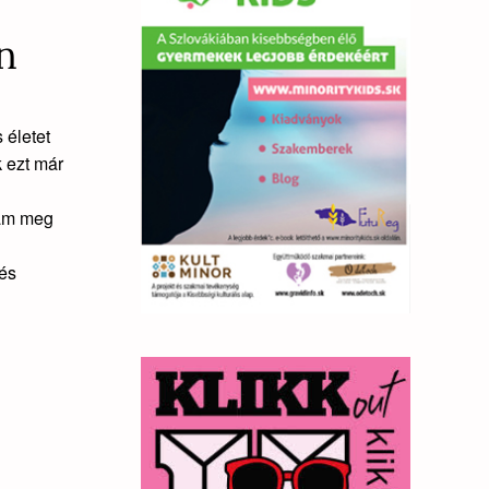
n
 életet
 ezt már
ttam meg
 és