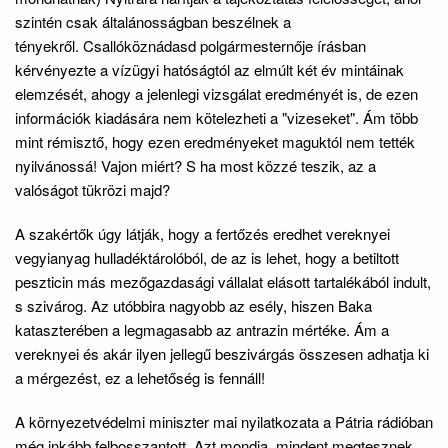
szintén csak általánosságban beszélnek a
tényekről. Csallóköznádasd polgármesternője írásban
kérvényezte a vízügyi hatóságtól az elmúlt két év mintáinak
elemzését, ahogy a jelenlegi vizsgálat eredményét is, de ezen
információk kiadására nem kötelezheti a "vizeseket". Ám több
mint rémisztő, hogy ezen eredményeket maguktól nem tették
nyilvánossá! Vajon miért? S ha most közzé teszik, az a
valóságot tükrözi majd?
A szakértők úgy látják, hogy a fertőzés eredhet vereknyei
vegyianyag hulladéktárolóból, de az is lehet, hogy a betiltott
peszticin más mezőgazdasági vállalat elásott tartalékából indult,
s szivárog. Az utóbbira nagyobb az esély, hiszen Baka
kataszterében a legmagasabb az antrazin mértéke. Ám a
vereknyei és akár ilyen jellegű beszivárgás összesen adhatja ki
a mérgezést, ez a lehetőség is fennáll!
A környezetvédelmi miniszter mai nyilatkozata a Pátria rádióban
még inkább felbosszantott. Azt mondja, mindent megtesznek.