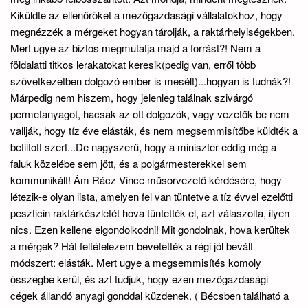
Kiküldte az ellenőröket a mezőgazdasági vállalatokhoz, hogy
megnézzék a mérgeket hogyan tárolják, a raktárhelyiségekben.
Mert ugye az biztos megmutatja majd a forrást?! Nem a
földalatti titkos lerakatokat keresik(pedig van, erről több
szövetkezetben dolgozó ember is mesélt)...hogyan is tudnák?!
Márpedig nem hiszem, hogy jelenleg találnak szivárgó
permetanyagot, hacsak az ott dolgozók, vagy vezetők be nem
vallják, hogy tíz éve elásták, és nem megsemmisítőbe küldték a
betiltott szert...De nagyszerű, hogy a miniszter eddig még a
faluk közelébe sem jött, és a polgármesterekkel sem
kommunikált! Ám Rácz Vince műsorvezető kérdésére, hogy
létezik-e olyan lista, amelyen fel van tüntetve a tíz évvel ezelőtti
peszticin raktárkészletét hova tüntették el, azt válaszolta, ilyen
nics. Ezen kellene elgondolkodni! Mit gondolnak, hova kerültek
a mérgek? Hát feltételezem bevetették a régi jól bevált
módszert: elásták. Mert ugye a megsemmisítés komoly
összegbe kerül, és azt tudjuk, hogy ezen mezőgazdasági
cégek állandó anyagi gonddal küzdenek. ( Bécsben található a