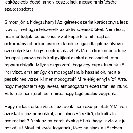
legközelebbi égető, amely peszticinek megsemmisítésére
szakososdott.)
S most jön a hidegzuhany! Az igéretek szerint karácsonyra lesz
ivóvíz, mert ugye felszerelik az aktív szénszűrőket. Nem lesz,
ma már tudjuk, de ballonos vizet kapunk, amit majd az
önkormányzat önkéntesei osztanak és igazoltatják az átvevő
személyekkel, hogy megkapták azt. Aztán, mikor lemennek az
ünnepek persze be is kell gyűjteni ezeket a ballonokat, mert
roppant drágák. Milyen nagyszerű, hogy egy napra kapunk 18
liter vizet, amit amúgy én mosogatásra is használok, mert a
peszticines vízzel ki mer mosogatni? Mire elég ennyi víz? Arra,
hogy megfőztem egy levest, elmosogattam ebéd után, és ittunk.
Este már nem jutott semmire...négy tagú család vagyunk.
Hogy mi lesz a kuti vízzel, azt senki nem akarja firtatni? Mi van
azokkal a háztartásokkal, ahol nincs vízszűrő, de kuti vizet
használnak? Azok az emberek évekig hitték, hogy tiszta víz jut
hozzájuk! Most mi tévők legyenek, főleg ha nincs a közelben