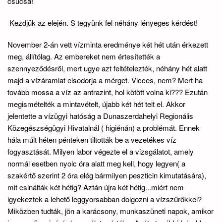
csúcsa!
Kezdjük az elején. S tegyünk fel néhány lényeges kérdést!
November 2-án vett vízminta eredménye két hét után érkezett
meg, állítólag. Az embereket nem értesítették a
szennyeződésről, mert ugye azt feltételezték, néhány hét alatt
majd a vízáramlat elsodorja a mérget. Vicces, nem? Mert ha
tovább mossa a víz az antrazint, hol kötött volna ki??? Ezután
megismételték a mintavételt, újabb két hét telt el. Akkor
jelentette a vízügyi hatóság a Dunaszerdahelyi Regionális
Közegészségügyi Hivatalnál ( higiénán) a problémát. Ennek
hála múlt héten pénteken tiltották be a vezetékes víz
fogyasztását. Milyen labor végezte el a vizsgálatot, amely
normál esetben nyolc óra alatt meg kell, hogy legyen( a
szakértő szerint 2 óra elég bármilyen peszticin kimutatására),
mit csinálták két hétig? Aztán újra két hétig...miért nem
igyekeztek a lehető leggyorsabban dolgozni a vízszűrőkkel?
Miközben tudták, jön a karácsony, munkaszüneti napok, amikor