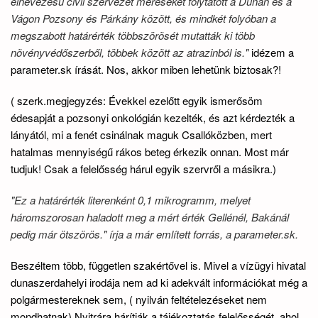
elnevezésű civil szervezet méréseket folytatott a Dunán és a
Vágon Pozsony és Párkány között, és mindkét folyóban a
megszabott határérték többszörösét mutatták ki több
növényvédőszerből, többek között az atrazinból is."
idézem a
parameter.sk írását. Nos, akkor miben lehetünk biztosak?!
( szerk.megjegyzés: Évekkel ezelőtt egyik ismerősöm
édesapját a pozsonyi onkológián kezelték, és azt kérdezték a
lányától, mi a fenét csinálnak maguk Csallóközben, mert
hatalmas mennyiségű rákos beteg érkezik onnan. Most már
tudjuk! Csak a felelősség hárul egyik szervről a másikra.)
"Ez
a határérték literenként 0,1 mikrogramm, melyet
háromszorosan haladott meg a mért érték Gellénél, Bakánál
pedig már ötszörös." írja a már említett forrás, a parameter.sk.
Beszéltem több, független szakértővel is. Mivel a vízügyi hivatal
dunaszerdahelyi irodája nem ad ki adekvált információkat még a
polgármestereknek sem, ( nyilván feltételezéseket nem
mondhatnak) Nyitrára hárítják a tájékoztatás felelősségét, ahol