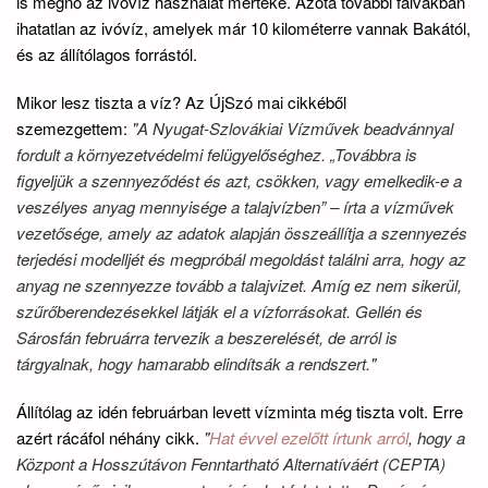
is megnő az ivóvíz használat mértéke. Azóta további falvakban
ihatatlan az ivóvíz, amelyek már 10 kilométerre vannak Bakától,
és az állítólagos forrástól.
Mikor lesz tiszta a víz? Az ÚjSzó mai cikkéből
szemezgettem:
"A Nyugat-Szlovákiai Vízművek beadvánnyal
fordult a környezetvédelmi felügyelőséghez. „Továbbra is
figyeljük a szennyeződést és azt, csökken, vagy emelkedik-e a
veszélyes anyag mennyisége a talajvízben” – írta a vízművek
vezetősége, amely az adatok alapján összeállítja a szennyezés
terjedési modelljét és megpróbál megoldást találni arra, hogy az
anyag ne szennyezze tovább a talajvizet. Amíg ez nem sikerül,
szűrőberendezésekkel látják el a vízforrásokat. Gellén és
Sárosfán februárra tervezik a beszerelését, de arról is
tárgyalnak, hogy hamarabb elindítsák a rendszert."
Állítólag az idén februárban levett vízminta még tiszta volt. Erre
azért rácáfol néhány cikk.
"
Hat évvel ezelőtt írtunk arról
, hogy a
Központ a Hosszútávon Fenntartható Alternatíváért (CEPTA)