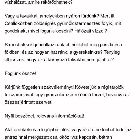
vízhálózat, amire rákötődhetnek?
Vagy a tavakkal, amelyekben nyáron fürdünk? Mert itt
Csallóközben zöldség és gyümölcstermesztés folyik, mit
gondolnak, mivel fogunk locsolni? Hálózati vízzel?
S most akkor gondolkozzunk el, hol lehet még peszticin a
földben, és az hogyan hat ránk, a gyerekeinkre? Tényleg
elhisszük, hogy ez a környező falvakba nem jutott el?
Fogjunk össze!
Kérjünk független szakvéleményt! Követeljük a régi tárolók
felszámolását, egy gyors elemzésre épülő tervet, bevonva az
összes érintett szervet!
Nyílt beszédet, releváns információkat!
Akit érdekelnek a legújabb infók, vagy szeretne többet tudni az
antrazinnal mérgezett csallóközi víz kapcsán, bátran