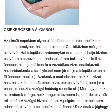
CSIPKERÓZSIKA ÁLOMBÓL!
Az elmúlt napokban olyan új és döbbenetes információkhoz
jutottam, amelynek hála nem alszom. Csallóközben mérgezett
az ivóvíz. Hat település karácsonykor sem használhatja főzésre
és ivásra a csapvizet, s ráadásul három ballon vízzel kell az
ünnepek alatt gazdálkodnia a vezetékes vízre csatlakozott
háztartásoknak( a tartálykocsi nem jár majd a településeken a
fő ünnepek napjain). Azoknak a családoknak, akik kuti vizet
használnak és nem fizetnek a vezetékes ivóvízért, nem jár a
ballon, mindezt a vízügyi hatóság rendelte el. ( Mert ugye azok
az emberek mérgezhetik magukat továbbra is, kit érdekel velük
mi lesz?!) A vízügyi hivatal néma. A polgármestereknek sem
adnak ki releváns információkat, hárítanak! S ez csak a jéghegy